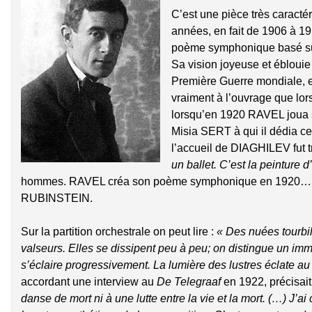
C’est une pièce très caracté
années, en fait de 1906 à 19
poème symphonique basé sur 
Sa vision joyeuse et éblouie 
Première Guerre mondiale, en
vraiment à l’ouvrage que lo
lorsqu’en 1920 RAVEL joua s
Misia SERT à qui il dédia
l’accueil de DIAGHILEV fut tr
un ballet. C’est la peinture d
hommes. RAVEL créa son poème symphonique en 1920… Il ne 
RUBINSTEIN.
Sur la partition orchestrale on peut lire :
« Des nuées tourbil
valseurs. Elles se dissipent peu à peu; on distingue un im
s’éclaire progressivement. La lumière des lustres éclate a
accordant une interview au
De Telegraaf
en 1922, précisait
danse de mort ni à une lutte entre la vie et la mort. (…) J’ai 