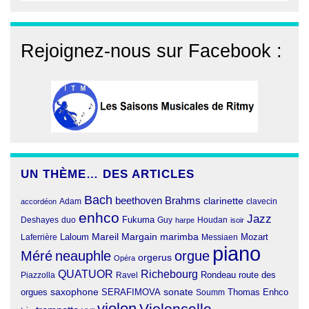
Rejoignez-nous sur Facebook :
UN THÈME… DES ARTICLES
Bach
beethoven
Brahms
clarinette
clavecin
accordéon
Adam
enhco
Jazz
Fukuma
duo
Deshayes
Guy
harpe
Houdan
isoir
Margain
Laloum
Mareil
marimba
Mozart
Laferrière
Messiaen
piano
Méré
neauphle
orgue
orgerus
Opéra
QUATUOR
Richebourg
Rondeau
route des
Piazzolla
Ravel
orgues
saxophone
SERAFIMOVA
sonate
Thomas Enhco
Soumm
violon
Violoncelle