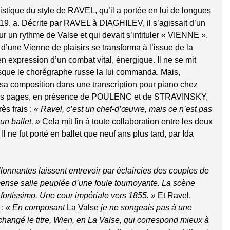
ristique du style de RAVEL, qu’il a portée en lui de longues
19. a. Décrite par RAVEL à DIAGHILEV, il s’agissait d’un
un rythme de Valse et qui devait s’intituler « VIENNE ».
d’une Vienne de plaisirs se transforma à l’issue de la
 expression d’un combat vital, énergique. Il ne se mit
rsque le chorégraphe russe la lui commanda. Mais,
a composition dans une transcription pour piano chez
 ces pages, en présence de POULENC et de STRAVINSKY,
ès frais :
« Ravel, c’est un chef-d’œuvre, mais ce n’est pas
’un ballet. »
Cela mit fin à toute collaboration entre les deux
fut porté en ballet que neuf ans plus tard, par Ida
lonnantes laissent entrevoir par éclaircies des couples de
mense salle peuplée d’une foule tournoyante. La scène
u
fortissimo
. Une cour impériale vers 1855. »
Et Ravel,
 :
« En composant
La Valse
je ne songeais pas à une
changé le titre,
Wien
, en
La Valse
, qui correspond mieux à