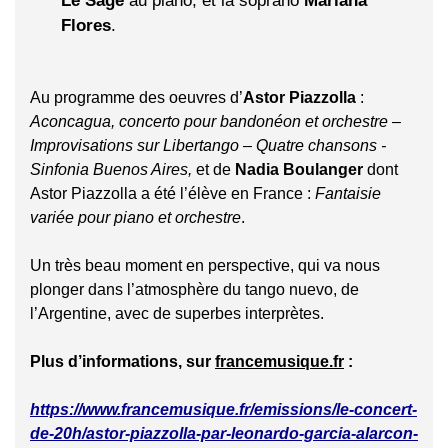
Le Sage
au piano, et la soprano
Mariana
Flores
.
Au programme des oeuvres d’
Astor Piazzolla
:
Aconcagua, concerto pour bandonéon et orchestre –
Improvisations sur Libertango – Quatre chansons -
Sinfonia Buenos Aires,
et de
Nadia Boulanger
dont
Astor Piazzolla a été l’élève en France :
Fantaisie
variée pour piano et orchestre
.
Un très beau moment en perspective, qui va nous
plonger dans l’atmosphère du tango nuevo, de
l’Argentine, avec de superbes interprètes.
Plus d’informations, sur
francemusique.fr
:
https://www.francemusique.fr/emissions/le-concert-
de-20h/astor-piazzolla-par-leonardo-garcia-alarcon-