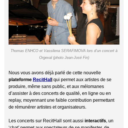
Thomas ENHCO et Vassilena SERAFIMOVA lors d’un concert à
Orgeval (photo Jean-José Fin)
Nous vous avons déjà parlé de cette nouvelle
plateforme
RecitHal
l
qui permet aux artistes de se
produire, même sans public, et aux mélomanes
d’assister à des concerts de qualité, en ligne ou en
replay, moyennant une faible contribution permettant
de rémunérer artistes et organisateurs.
Les concerts sur RecitHall sont aussi
interactifs
, un
‘chat’ permet aux spectateurs de se manifester, de