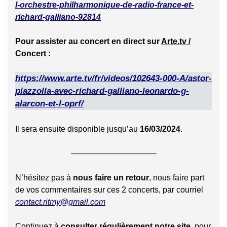
l-orchestre-philharmonique-de-radio-france-et-
richard-galliano-92814
Pour assister au concert en direct sur
Arte.tv /
Concert
:
https://www.arte.tv/fr/videos/102643-000-A/astor-
piazzolla-avec-richard-galliano-leonardo-g-
alarcon-et-l-oprf/
Il sera ensuite disponible jusqu’au
16/03/2024
.
——————————–
N’hésitez pas à
nous faire un retour
, nous faire part
de vos commentaires sur ces 2 concerts, par courriel
contact.ritmy@gmail.com
Continuez à
consulter régulièrement notre site
, pour