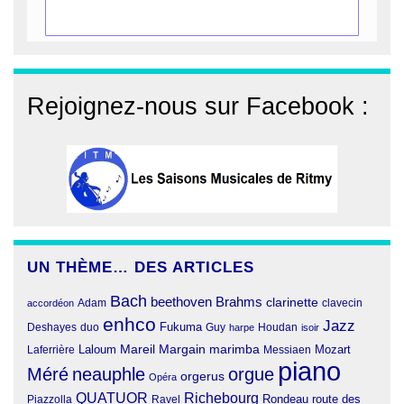
Rejoignez-nous sur Facebook :
UN THÈME… DES ARTICLES
Bach
beethoven
Brahms
clarinette
clavecin
accordéon
Adam
enhco
Jazz
Fukuma
duo
Deshayes
Guy
harpe
Houdan
isoir
Margain
Laloum
Mareil
marimba
Mozart
Laferrière
Messiaen
piano
Méré
neauphle
orgue
orgerus
Opéra
QUATUOR
Richebourg
Rondeau
route des
Piazzolla
Ravel