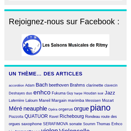
Rejoignez-nous sur Facebook :
UN THÈME… DES ARTICLES
Bach
beethoven
Brahms
clarinette
clavecin
accordéon
Adam
enhco
Jazz
Fukuma
duo
Deshayes
Guy
harpe
Houdan
isoir
Margain
Laloum
Mareil
marimba
Mozart
Laferrière
Messiaen
piano
Méré
neauphle
orgue
orgerus
Opéra
QUATUOR
Richebourg
Rondeau
route des
Piazzolla
Ravel
orgues
saxophone
SERAFIMOVA
sonate
Thomas Enhco
Soumm
violon
Violoncelle