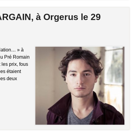
RGAIN, à Orgerus le 29
ation… » à
du Pré Romain
es prix, fous
es étaient
 ces deux