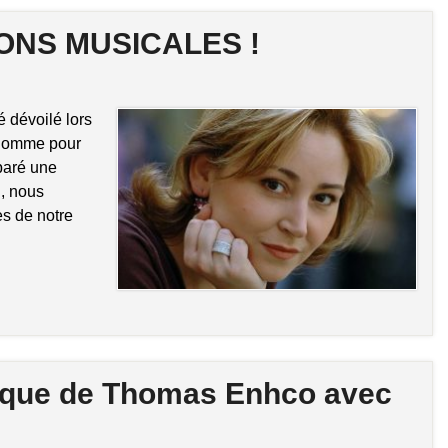
SONS MUSICALES !
 dévoilé lors
 Comme pour
paré une
i, nous
es de notre
isque de Thomas Enhco avec