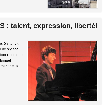
 talent, expression, liberté!
he 29 janvier
 ne s’y est
tionner ce duo
 Ismaël
ment de la