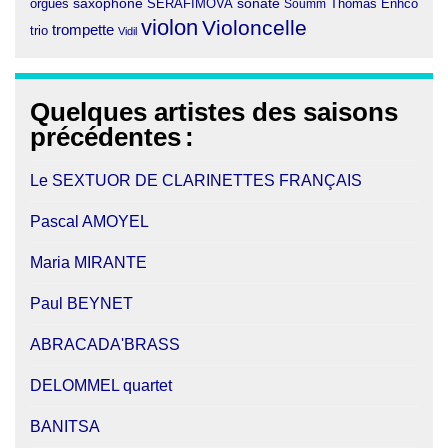
orgues
saxophone
SERAFIMOVA
sonate
Thomas Enhco
Soumm
violon
Violoncelle
trompette
trio
Vidil
Quelques artistes des saisons
précédentes
:
Le SEXTUOR DE CLARINETTES FRANÇAIS
Pascal AMOYEL
Maria MIRANTE
Paul BEYNET
ABRACADA'BRASS
DELOMMEL quartet
BANITSA