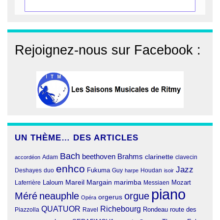
Rejoignez-nous sur Facebook :
UN THÈME… DES ARTICLES
Bach
beethoven
Brahms
clarinette
clavecin
accordéon
Adam
enhco
Jazz
Fukuma
duo
Deshayes
Guy
harpe
Houdan
isoir
Margain
Laloum
Mareil
marimba
Mozart
Laferrière
Messiaen
piano
Méré
neauphle
orgue
orgerus
Opéra
QUATUOR
Richebourg
Rondeau
route des
Piazzolla
Ravel