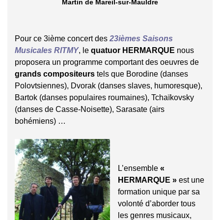
Martin de Mareil-sur-Mauldre
Pour ce 3ième concert des
23ièmes Saisons
Musicales RITMY
, le
quatuor HERMARQUE
nous
proposera un programme comportant des oeuvres de
grands compositeurs
tels que Borodine (danses
Polovtsiennes), Dvorak (danses slaves, humoresque),
Bartok (danses populaires roumaines), Tchaïkovsky
(danses de Casse-Noisette), Sarasate (airs
bohémiens) …
L’ensemble
«
HERMARQUE »
est une
formation unique par sa
volonté d’aborder tous
les genres musicaux,