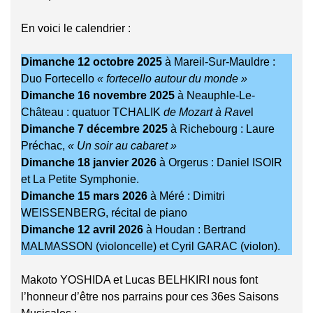
En voici le calendrier :
Dimanche 12 octobre 2025
à Mareil-Sur-Mauldre :
Duo Fortecello
« fortecello autour du monde »
Dimanche 16 novembre 2025
à Neauphle-Le-
Château : quatuor TCHALIK
de Mozart à Rave
l
Dimanche 7 décembre 2025
à Richebourg : Laure
Préchac,
« Un soir au cabaret »
Dimanche 18 janvier 2026
à Orgerus : Daniel ISOIR
et La Petite Symphonie.
Dimanche 15 mars 2026
à Méré : Dimitri
WEISSENBERG, récital de piano
Dimanche 12 avril 2026
à Houdan : Bertrand
MALMASSON (violoncelle) et Cyril GARAC (violon).
Makoto YOSHIDA et Lucas BELHKIRI nous font
l’honneur d’être nos parrains pour ces 36es Saisons