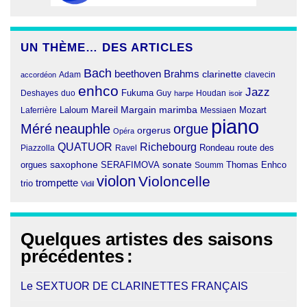
UN THÈME… DES ARTICLES
Bach
beethoven
Brahms
clarinette
clavecin
accordéon
Adam
enhco
Jazz
Fukuma
duo
Deshayes
Guy
harpe
Houdan
isoir
Margain
Laloum
Mareil
marimba
Mozart
Laferrière
Messiaen
piano
Méré
neauphle
orgue
orgerus
Opéra
QUATUOR
Richebourg
Rondeau
route des
Piazzolla
Ravel
orgues
saxophone
SERAFIMOVA
sonate
Thomas Enhco
Soumm
violon
Violoncelle
trompette
trio
Vidil
Quelques artistes des saisons
précédentes
:
Le SEXTUOR DE CLARINETTES FRANÇAIS