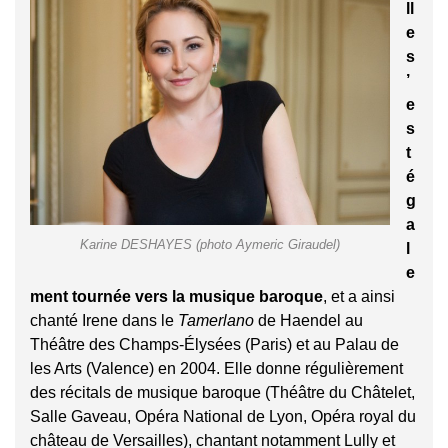
ll
e
s
’
e
s
t
é
g
a
Karine DESHAYES (photo Aymeric Giraudel)
l
e
ment tournée vers la musique baroque
, et
a ainsi
chanté Irene dans le
Tamerlano
de Haendel au
Théâtre des Champs-Élysées (Paris) et au Palau de
les Arts (Valence) en 2004. Elle donne régulièrement
des récitals de musique baroque (Théâtre du Châtelet,
Salle Gaveau, Opéra National de Lyon, Opéra royal du
château de Versailles), chantant notamment Lully et