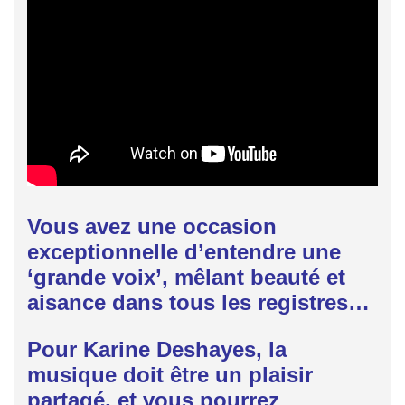
Vous avez une occasion
exceptionnelle d’entendre une
‘grande voix’, mêlant
beauté et
aisance dans tous les registres…
Pour Karine Deshayes, la
musique doit être un plaisir
partagé, et vous pourrez