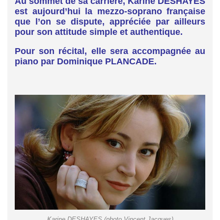
Au sommet de sa carrière, Karine DESHAYES
est aujourd’hui la mezzo-soprano française
que l’on se dispute, appréciée par ailleurs
pour son attitude simple et authentique.
Pour son récital, elle sera accompagnée au
piano par Dominique PLANCADE.
Karine DESHAYES (photo Vincent Jacques)