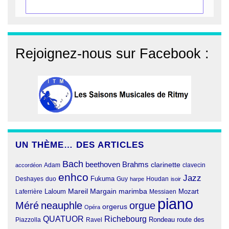
Rejoignez-nous sur Facebook :
UN THÈME… DES ARTICLES
Bach
beethoven
Brahms
clarinette
clavecin
accordéon
Adam
enhco
Jazz
Fukuma
duo
Deshayes
Guy
harpe
Houdan
isoir
Margain
Laloum
Mareil
marimba
Mozart
Laferrière
Messiaen
piano
Méré
neauphle
orgue
orgerus
Opéra
QUATUOR
Richebourg
Rondeau
route des
Piazzolla
Ravel