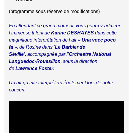
(programme sous réserve de modifications)
En attendant ce grand moment, vous pourrez admirer
l’immense talent de
Karine DESHAYES
dans cette
magnifique interprétation de l’air
« Una voce poco
fa »
, de Rosine dans
‘Le Barbier de
Séville’,
accompagnée par l’
Orchestre National
Languedoc-Roussillon
, sous la direction
de
Lawrence Foster
.
Un air qu’elle interprétera également lors de notre
concert.