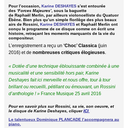
Pour l’occasion,
Karine DESHAYES
s’est entourée
des
‘Forces Majeures’
, sous la baguette
de
Raphaël Merlin
, par ailleurs violoncelliste du Quatuor
Ébène. Bien plus qu’un simple florilège des plus beaux
airs de
Rossini
,
Karine DESHAYES
et
Raphaël Merlin
ont
conçu le programme de ce disque comme on écrit une
histoire, retraçant les moments marquants de la vie du
compositeur.
L’enregistrement a reçu un
‘Choc’ Classica
(juin
2016) et de
nombreuses critiques élogieuses
.
« Dotée d’une technique éblouissante combinée à une
musicalité et une sensibilité hors pair, Karine
Deshayes fait ici merveille et
nous offre, tour à tour
brillant ou recueilli, pétillant ou émouvant, un Rossini
d’anthologie ! »
France Musique 25 avril 2016
Pour en savoir plus sur
Rossini
, sa vie, son oeuvre, et
le disque de
Karine Deshayes
, cliquer
ICI
Le talentueux Dominique PLANCADE l’accompagnera au
piano.