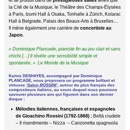
et se produit dans de
prestigieuses salles
telles que
la Cité de la Musique, le Théâtre des Champs-Élysées
à Paris, Izumi Hall à Osaka, Tonhalle à Zürich, Kolarac
Hall à Belgrade, Palais des Beaux-Arts à Bruxelles…
Il mène également une carrière de
concertiste au
Japon
.
« Dominique Plancade, pianiste fin au jeu clair et sans
chichi […] Il révèle une sensibilité simple et
spontanée. »
Le Monde de la Musique
Karine DESHAYES, accompagné par Dominique
PLANCADE, nous proposera un programme brillant et
virtuose
‘Salon ROSSINI’
, autour du plus français des
compositeurs italiens, au cours duquel nous pourrons
savourer plusieurs airs qui figurent dans son dernier
disque :
Mélodies italiennes, françaises et espagnoles
de Gioachino Rossini (1792-1868)
:
Beltà crudele
– Il risentimento – Nizza – Canzonetta spagnuola