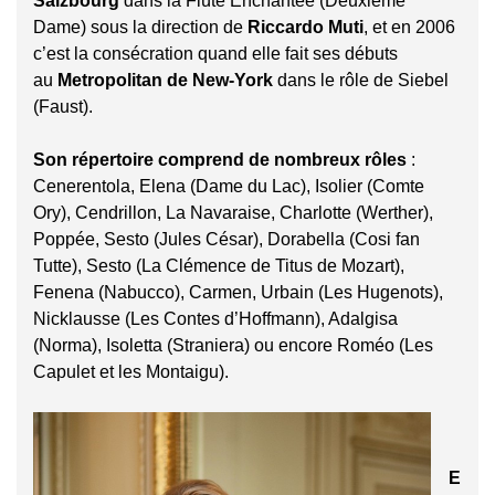
Salzbourg
dans la Flûte Enchantée (Deuxième
Dame) sous la direction de
Riccardo Muti
, et en 2006
c’est la consécration quand elle fait ses débuts
au
Metropolitan de New-York
dans le rôle de Siebel
(Faust).
Son répertoire comprend de
nombreux rôles
:
Cenerentola, Elena (Dame du Lac), Isolier (Comte
Ory), Cendrillon, La Navaraise, Charlotte (Werther),
Poppée, Sesto (Jules César), Dorabella (Cosi fan
Tutte), Sesto (La Clémence de Titus de Mozart),
Fenena (Nabucco), Carmen, Urbain (Les Hugenots),
Nicklausse (Les Contes d’Hoffmann), Adalgisa
(Norma), Isoletta (Straniera) ou encore Roméo (Les
Capulet et les Montaigu).
E