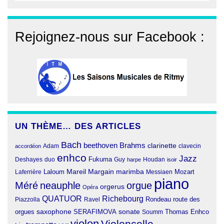
Rejoignez-nous sur Facebook :
UN THÈME… DES ARTICLES
Bach
beethoven
Brahms
clarinette
clavecin
accordéon
Adam
enhco
Jazz
Fukuma
duo
Deshayes
Guy
harpe
Houdan
isoir
Margain
Laloum
Mareil
marimba
Mozart
Laferrière
Messiaen
piano
Méré
neauphle
orgue
orgerus
Opéra
QUATUOR
Richebourg
Rondeau
route des
Piazzolla
Ravel
orgues
saxophone
SERAFIMOVA
sonate
Thomas Enhco
Soumm
violon
Violoncelle