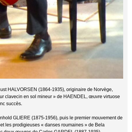
gust HALVORSEN (1864-1935), originaire de Norvège,
pour clavecin en sol mineur » de HAENDEL, œuvre virtuose
anc succès.
Reinhold GLIERE (1875-1956), puis le premier mouvement de
 et les prodigieuses « danses roumaines » de Bela
vec deux œuvres de Carlos GARDEL (1887-1935).