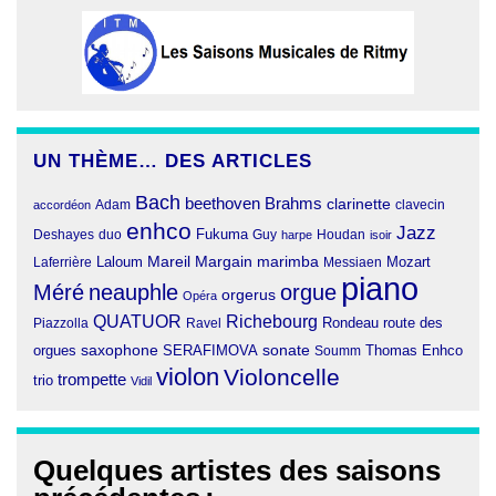
UN THÈME… DES ARTICLES
Bach
beethoven
Brahms
clarinette
clavecin
accordéon
Adam
enhco
Jazz
Fukuma
duo
Deshayes
Guy
harpe
Houdan
isoir
Margain
Laloum
Mareil
marimba
Mozart
Laferrière
Messiaen
piano
Méré
neauphle
orgue
orgerus
Opéra
QUATUOR
Richebourg
Rondeau
route des
Piazzolla
Ravel
orgues
saxophone
SERAFIMOVA
sonate
Thomas Enhco
Soumm
violon
Violoncelle
trompette
trio
Vidil
Quelques artistes des saisons