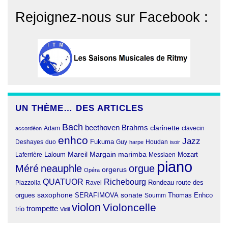
Rejoignez-nous sur Facebook :
UN THÈME… DES ARTICLES
Bach
beethoven
Brahms
clarinette
clavecin
accordéon
Adam
enhco
Jazz
Fukuma
duo
Deshayes
Guy
harpe
Houdan
isoir
Margain
Laloum
Mareil
marimba
Mozart
Laferrière
Messiaen
piano
Méré
neauphle
orgue
orgerus
Opéra
QUATUOR
Richebourg
Rondeau
route des
Piazzolla
Ravel
orgues
saxophone
SERAFIMOVA
sonate
Thomas Enhco
Soumm
violon
Violoncelle
trompette
trio
Vidil