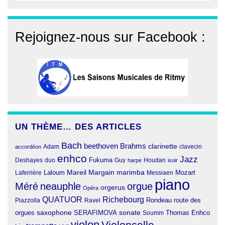
Rejoignez-nous sur Facebook :
UN THÈME… DES ARTICLES
Bach
beethoven
Brahms
clarinette
clavecin
accordéon
Adam
enhco
Jazz
Fukuma
duo
Deshayes
Guy
harpe
Houdan
isoir
Margain
Laloum
Mareil
marimba
Mozart
Laferrière
Messiaen
piano
Méré
neauphle
orgue
orgerus
Opéra
QUATUOR
Richebourg
Rondeau
route des
Piazzolla
Ravel
orgues
saxophone
SERAFIMOVA
sonate
Thomas Enhco
Soumm
violon
Violoncelle