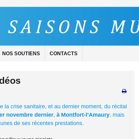
NOS SOUTIENS
CONTACTS
idéos
la crise sanitaire, et au dernier moment, du récital
er novembre dernier
,
à Montfort-l’Amaury
, mais
unes de ses récentes prestations.