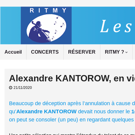
Accueil
CONCERTS
RÉSERVER
RITMY ?
Alexandre KANTOROW, en v
21/11/2020
Beaucoup de déception après l’annulation à cause de 
qu’
Alexandre KANTOROW
devait nous donner le
1
on peut se consoler (un peu) en regardant quelques 