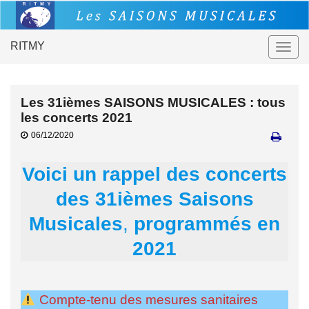
RITMY
Togg
navig
Les 31ièmes SAISONS MUSICALES : tous
les concerts 2021
06/12/2020
Voici un rappel des concerts
des 31ièmes Saisons
Musicales
,
programmés en
2021
Compte-tenu des mesures sanitaires