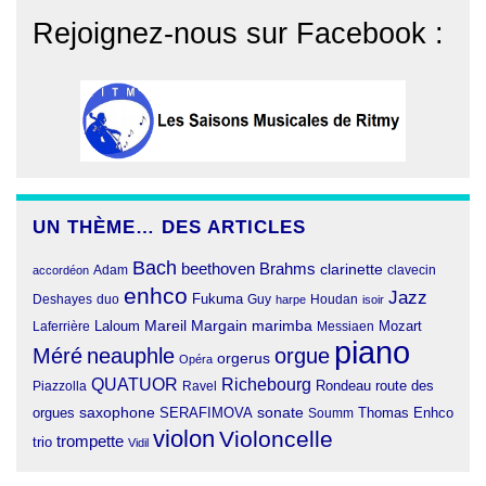
Rejoignez-nous sur Facebook :
UN THÈME… DES ARTICLES
Bach
beethoven
Brahms
clarinette
clavecin
accordéon
Adam
enhco
Jazz
Fukuma
duo
Deshayes
Guy
harpe
Houdan
isoir
Margain
Laloum
Mareil
marimba
Mozart
Laferrière
Messiaen
piano
Méré
neauphle
orgue
orgerus
Opéra
QUATUOR
Richebourg
Rondeau
route des
Piazzolla
Ravel
orgues
saxophone
SERAFIMOVA
sonate
Thomas Enhco
Soumm
violon
Violoncelle
trompette
trio
Vidil