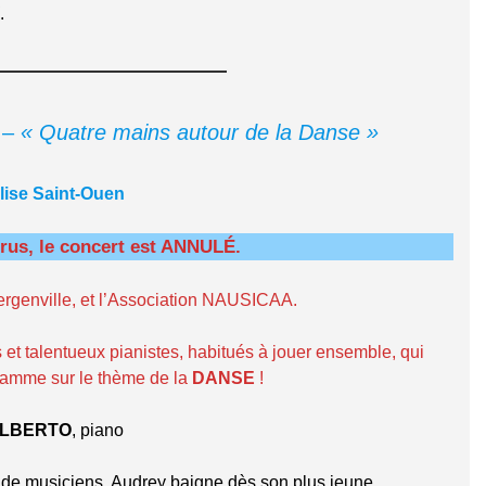
.
–
« Quatre mains autour de la Danse »
ise Saint-Ouen
irus, le concert est ANNULÉ.
ergenville, et l’Association NAUSICAA.
t talentueux pianistes, habitués à jouer ensemble, qui
gramme sur le thème de la
DANSE
!
ALBERTO
, piano
e de musiciens, Audrey baigne dès son plus jeune