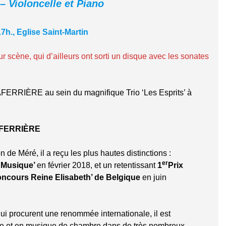
 –
Violoncelle et Piano
., Eglise Saint-Martin
r scène, qui d’ailleurs ont sorti un disque avec les sonates
ERRIÈRE au sein du magnifique Trio ‘Les Esprits’ à
AFERRIÈRE
 de Méré, il a reçu les plus hautes distinctions :
er
a Musique’
en février 2018, et un retentissant
1
Prix
oncours Reine Elisabeth’ de Belgique
en juin
i procurent une renommée internationale, il est
te et en musique de chambre dans de très nombreux