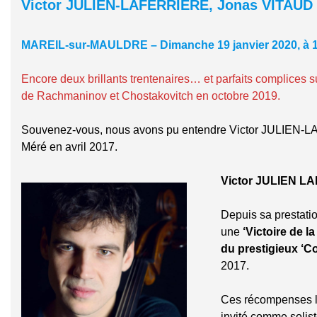
Victor JULIEN-LAFERRIÈRE, Jonas VITAUD
MAREIL-sur-MAULDRE – Dimanche 19 janvier 2020, à 17h
Encore deux brillants trentenaires… et parfaits complices su
de Rachmaninov et Chostakovitch en octobre 2019.
Souvenez-vous, nous avons pu entendre Victor JULIEN-LAF
Méré en avril 2017.
Victor JULIEN L
Depuis sa prestation
une
‘Victoire de l
du prestigieux ‘C
2017.
Ces récompenses lu
invité comme solis