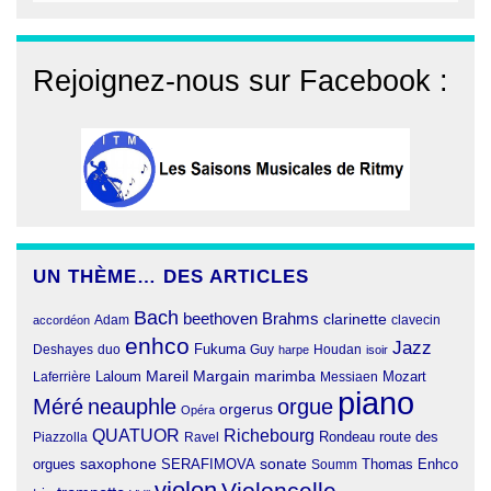
Rejoignez-nous sur Facebook :
UN THÈME… DES ARTICLES
Bach
beethoven
Brahms
clarinette
clavecin
accordéon
Adam
enhco
Jazz
Fukuma
duo
Deshayes
Guy
harpe
Houdan
isoir
Margain
Laloum
Mareil
marimba
Mozart
Laferrière
Messiaen
piano
Méré
neauphle
orgue
orgerus
Opéra
QUATUOR
Richebourg
Rondeau
route des
Piazzolla
Ravel
orgues
saxophone
SERAFIMOVA
sonate
Thomas Enhco
Soumm
violon
Violoncelle