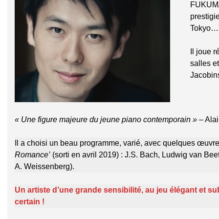
FUKUMA 
prestigi
Tokyo…)
Il joue 
salles e
Jacobi
« Une figure majeure du jeune piano contemporain »
– Ala
Il a choisi un beau programme, varié, avec quelques œuvres
Romance’
(sorti en avril 2019) : J.S. Bach, Ludwig van Bee
A. Weissenberg).
Un artiste d’une grande sensibilité, au jeu élégant et s
certain !